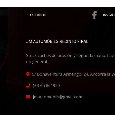
FACEBOOK
INSTAG
JM AUTOMÒBILS RECINTO FIRAL
Stock coches de ocasión y segunda mano. Lava
en general.
C/ Bonaventura Armengol 24, Andorra la Ve
(+376) 861920
jmautomobils@gmail.com