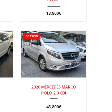
13,800€
OCASIÓN
.
2020
AUTOM...
I
2020 MERCEDES MARCO
48000
POLO 2.0 CDI
43,800€