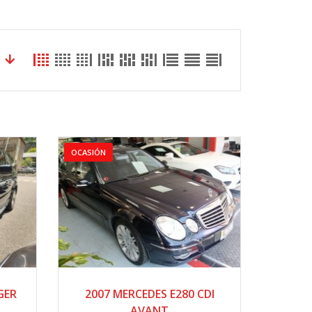
OCASIÓN
2007
AUTOM...
GER
2007 MERCEDES E280 CDI
148000
AVANT