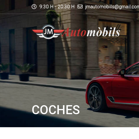
9:30 H - 20:30 H
jmautomobils@gmail.co
COCHES