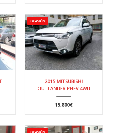
OCASIÓN
.
2015
AUTOM...
T
2015 MITSUBISHI
158000
OUTLANDER PHEV 4WD
15,800€
OCASIÓN