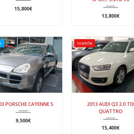
15,800€
13,800€
O
OCASIÓN
2003
TIPTR...
2013
Manua..
03 PORSCHE CAYENNE S
2013 AUDI Q3 2.0 TD
229000
127000
QUATTRO
9,500€
15,400€