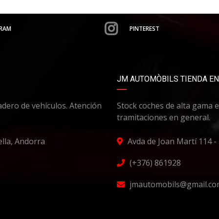
RAM
PINTEREST
JM AUTOMÒBILS TIENDA E
dero de vehículos. Atención
Stock coches de alta gama en
tramitaciones en general.
lla, Andorra
Avda de Joan Martí 114 -
(+376) 861928
jmautomobils@gmail.c