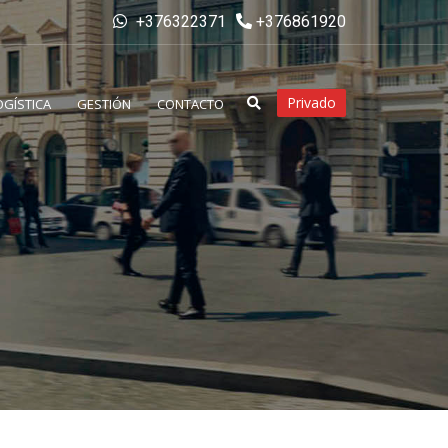
+376322371
+376861920
Privado
OGÍSTICA
GESTIÓN
CONTACTO