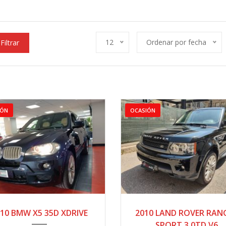
12
Ordenar por fecha
Filtrar
IÓN
OCASIÓN
2010
AUTOM...
2010
AUTO...
10 BMW X5 35D XDRIVE
2010 LAND ROVER RAN
143800
200000
SPORT 3.0TD V6