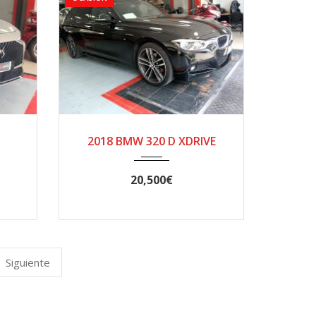
.
2018
AUTOM...
2018 BMW 320 D XDRIVE
193000
20,500€
Siguiente