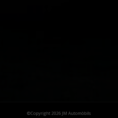
©Copyright 2026
JM Automòbils