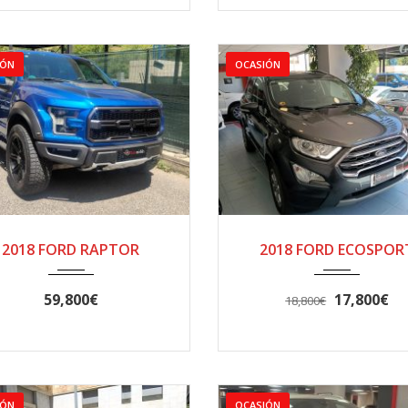
IÓN
OCASIÓN
2018
AUTOM...
2018
Manua..
2018 FORD RAPTOR
2018 FORD ECOSPOR
58000
32000
59,800€
17,800€
18,800€
IÓN
OCASIÓN