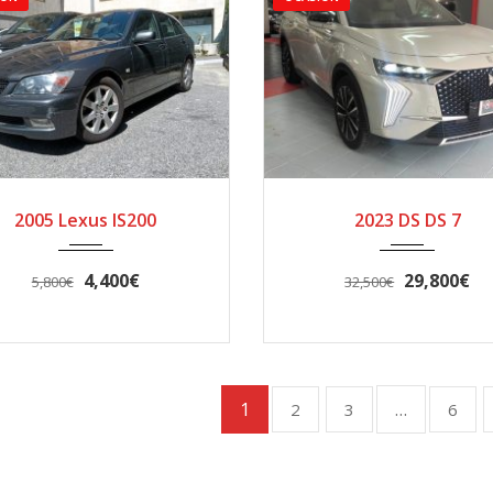
2005
Manua...
2023
AUTOM..
2005 Lexus IS200
2023 DS DS 7
200000
89000
4,400€
29,800€
5,800€
32,500€
1
…
2
3
6